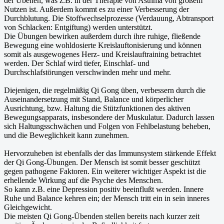
der Übenen, was z.B. in der Therapie von Asthma von großem
Nutzen ist. Außerdem kommt es zu einer Verbesserung der
Durchblutung. Die Stoffwechselprozesse (Verdauung, Abtransport
von Schlacken: Entgiftung) werden unterstützt.
Die Übungen bewirken außerdem durch ihre ruhige, fließende
Bewegung eine wohldosierte Kreislauftonisierung und können
somit als ausgewogenes Herz- und Kreislauftraining betrachtet
werden. Der Schlaf wird tiefer, Einschlaf- und
Durchschlafstörungen verschwinden mehr und mehr.
Diejenigen, die regelmäßig Qi Gong üben, verbessern durch die
Auseinandersetzung mit Stand, Balance und körperlicher
Ausrichtung, bzw. Haltung die Stützfunktionen des aktiven
Bewegungsapparats, insbesondere der Muskulatur. Dadurch lassen
sich Haltungsschwächen und Folgen von Fehlbelastung beheben,
und die Beweglichkeit kann zunehmen.
Hervorzuheben ist ebenfalls der das Immunsystem stärkende Effekt
der Qi Gong-Übungen. Der Mensch ist somit besser geschützt
gegen pathogene Faktoren. Ein weiterer wichtiger Aspekt ist die
erhellende Wirkung auf die Psyche des Menschen.
So kann z.B. eine Depression positiv beeinflußt werden. Innere
Ruhe und Balance kehren ein; der Mensch tritt ein in sein inneres
Gleichgewicht.
Die meisten Qi Gong-Übenden stellen bereits nach kurzer zeit