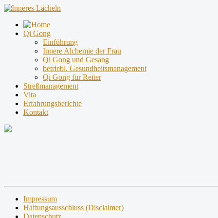
Qi Gong
Einführung
Innere Alchemie der Frau
Qi Gong und Gesang
betriebl. Gesundheitsmanagement
Qi Gong für Reiter
Streßmanagement
Vita
Erfahrungsberichte
Kontakt
Impressum
Haftungsausschluss (Disclaimer)
Datenschutz